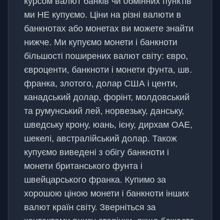
курсом валют банків чи обмінних пунктів
ми НЕ купуємо. Ціни на різні валюти в
банкнотах або монетах ви можете знайти
нижче. Ми купуємо монети і банкноти
більшості поширених валют світу: євро,
євроценти, банкноти і монети фунта, шв.
франка, злотого, долар США і центи,
канадський долар, форінт, молдовський
та румунський лей, норвезьку, данську,
шведську крону, юань, ієну, дирхам ОАЕ,
шекелі, австралійський долар. Також
купуємо виведені з обігу банкноти і
монети британського фунта і
швейцарського франка. Купимо за
хорошою ціною монети і банкноти інших
валют країн світу. Зверніться за