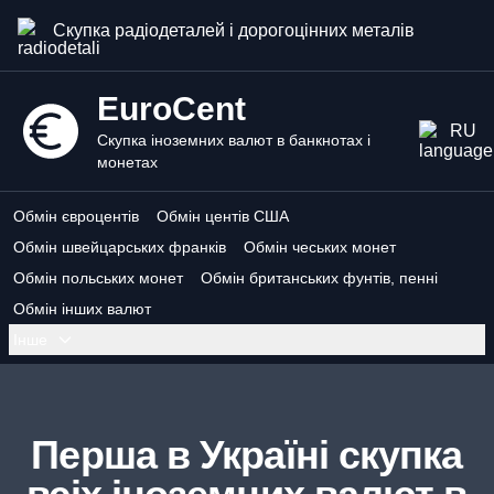
Скупка радіодеталей і дорогоцінних металів
EuroCent
RU
Скупка іноземних валют в банкнотах і
монетах
Обмін євроцентів
Обмін центів США
Обмін швейцарських франків
Обмін чеських монет
Обмін польських монет
Обмін британських фунтів, пенні
Обмін інших валют
Інше
Перша в Україні скупка